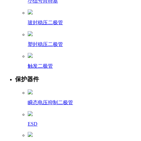
小信号肖特基
玻封稳压二极管
塑封稳压二极管
触发二极管
保护器件
瞬态电压抑制二极管
ESD